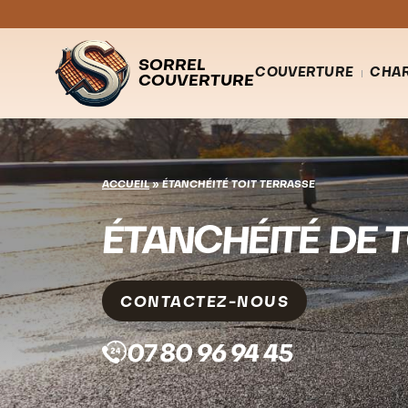
SORREL
COUVERTURE
CHA
COUVERTURE
ACCUEIL
»
ÉTANCHÉITÉ TOIT TERRASSE
ÉTANCHÉITÉ DE T
CONTACTEZ-NOUS
07 80 96 94 45